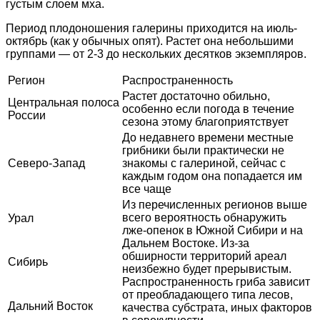
густым слоем мха.
Период плодоношения галерины приходится на июль-
октябрь (как у обычных опят). Растет она небольшими
группами — от 2-3 до нескольких десятков экземпляров.
Регион
Распространенность
Растет достаточно обильно,
Центральная полоса
особенно если погода в течение
России
сезона этому благоприятствует
До недавнего времени местные
грибники были практически не
Северо-Запад
знакомы с галериной, сейчас с
каждым годом она попадается им
все чаще
Из перечисленных регионов выше
всего вероятность обнаружить
Урал
лже-опенок в Южной Сибири и на
Дальнем Востоке. Из-за
обширности территорий ареал
Сибирь
неизбежно будет прерывистым.
Распространенность гриба зависит
от преобладающего типа лесов,
Дальний Восток
качества субстрата, иных факторов