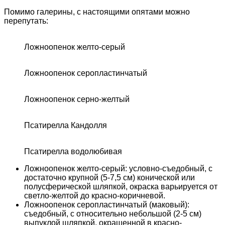
Помимо галерины, с настоящими опятами можно
перепутать:
Ложноопенок желто-серый
Ложноопенок серопластинчатый
Ложноопенок серно-желтый
Псатирелла Кандолля
Псатирелла водолюбивая
Ложноопенок желто-серый: условно-съедобный, с
достаточно крупной (5-7,5 см) конической или
полусферической шляпкой, окраска варьируется от
светло-желтой до красно-коричневой.
Ложноопенок серопластинчатый (маковый):
съедобный, с относительно небольшой (2-5 см)
выпуклой шляпкой, окрашенной в красно-