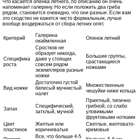
Что касается опенка летнего, по описанию он очень
напоминает галерину. Но если положить два гриба
рядом, становится очевидно, что они разные. Если вам
это сходство не кажется чисто формальным, лучше
вообще воздержаться от сбора летних опят.
Галерина
Критерий
Опенок летний
окаймленная
Сростков не
образует никогда,
Большие группы,
Специфика
даже у стоящих
срастающиеся
роста
совсем рядом
ножками
экземпляров разные
ножки
Достаточно густой
Множественные
Вид ножки
белесый мучнистый
чешуйки ниже кольца
налет
Приятный, типично
Специфический,
грибной, со слабо
Запах
затхлый, мучной
уловимыми
фруктовыми нотками
Цвет
Желтые или
Светлые, желтовато-
пластинок
коричневатые
кремовые
Все, что больше 4-5