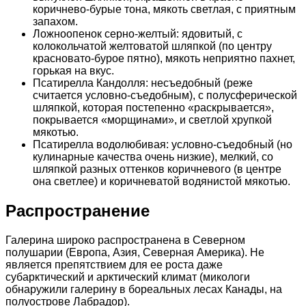
коричнево-бурые тона, мякоть светлая, с приятным
запахом.
Ложноопенок серно-желтый: ядовитый, с
колокольчатой желтоватой шляпкой (по центру
красновато-бурое пятно), мякоть неприятно пахнет,
горькая на вкус.
Псатирелла Кандолля: несъедобный (реже
считается условно-съедобным), с полусферической
шляпкой, которая постепенно «раскрывается»,
покрывается «морщинами», и светлой хрупкой
мякотью.
Псатирелла водолюбивая: условно-съедобный (но
кулинарные качества очень низкие), мелкий, со
шляпкой разных оттенков коричневого (в центре
она светлее) и коричневатой водянистой мякотью.
Распространение
Галерина широко распространена в Северном
полушарии (Европа, Азия, Северная Америка). Не
является препятствием для ее роста даже
субарктический и арктический климат (микологи
обнаружили галерину в бореальных лесах Канады, на
полуострове Лабрадор).