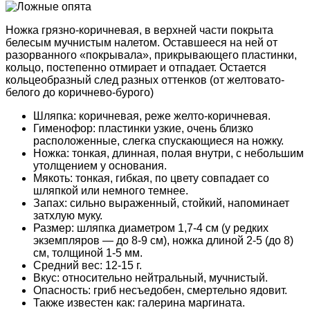
Ножка грязно-коричневая, в верхней части покрыта
белесым мучнистым налетом. Оставшееся на ней от
разорванного «покрывала», прикрывающего пластинки,
кольцо, постепенно отмирает и отпадает. Остается
кольцеобразный след разных оттенков (от желтовато-
белого до коричнево-бурого)
Шляпка: коричневая, реже желто-коричневая.
Гименофор: пластинки узкие, очень близко
расположенные, слегка спускающиеся на ножку.
Ножка: тонкая, длинная, полая внутри, с небольшим
утолщением у основания.
Мякоть: тонкая, гибкая, по цвету совпадает со
шляпкой или немного темнее.
Запах: сильно выраженный, стойкий, напоминает
затхлую муку.
Размер: шляпка диаметром 1,7-4 см (у редких
экземпляров — до 8-9 см), ножка длиной 2-5 (до 8)
см, толщиной 1-5 мм.
Средний вес: 12-15 г.
Вкус: относительно нейтральный, мучнистый.
Опасность: гриб несъедобен, смертельно ядовит.
Также известен как: галерина маргината.