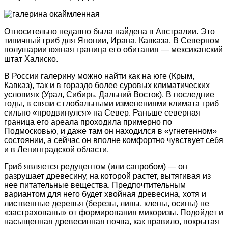
Относительно недавно была найдена в Австралии. Это
типичный гриб для Японии, Ирана, Кавказа. В Северном
полушарии южная граница его обитания — мексиканский
штат Халиско.
В России галерину можно найти как на юге (Крым,
Кавказ), так и в гораздо более суровых климатических
условиях (Урал, Сибирь, Дальний Восток). В последние
годы, в связи с глобальными изменениями климата гриб
сильно «продвинулся» на Север. Раньше северная
граница его ареала проходила примерно по
Подмосковью, и даже там он находился в «угнетенном»
состоянии, а сейчас он вполне комфортно чувствует себя
и в Ленинградской области.
Гриб является редуцентом (или сапробом) — он
разрушает древесину, на которой растет, вытягивая из
нее питательные вещества. Предпочтительным
вариантом для него будет хвойная древесина, хотя и
лиственные деревья (березы, липы, клены, осины) не
«застрахованы» от формирования микоризы. Подойдет и
насыщенная древесинная почва, как правило, покрытая