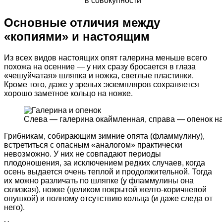
в совокупности
Основные отличия между
«копиями» и настоящим
Из всех видов настоящих опят галерина меньше всего
похожа на осенние — у них сразу бросается в глаза
«чешуйчатая» шляпка и ножка, светлые пластинки.
Кроме того, даже у зрелых экземпляров сохраняется
хорошо заметное кольцо на ножке.
Слева — галерина окаймленная, справа — опенок н
Грибникам, собирающим зимние опята (фламмулину),
встретиться с опасным «аналогом» практически
невозможно. У них не совпадают периоды
плодоношения, за исключением редких случаев, когда
осень выдается очень теплой и продолжительной. Тогда
их можно различать по шляпке (у фламмулины она
склизкая), ножке (целиком покрытой желто-коричневой
опушкой) и полному отсутствию кольца (и даже следа от
него).