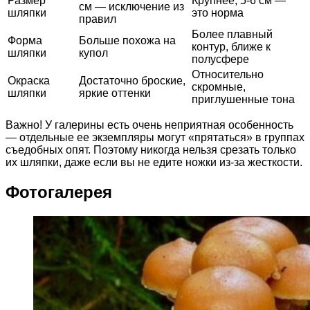
Размер
Крупнее, 5-6 см —
см — исключение из
шляпки
это норма
правил
Более плавный
Форма
Больше похожа на
контур, ближе к
шляпки
купол
полусфере
Относительно
Окраска
Достаточно броские,
скромные,
шляпки
яркие оттенки
приглушенные тона
Важно! У галерины есть очень неприятная особенность
— отдельные ее экземпляры могут «прятаться» в группах
съедобных опят. Поэтому никогда нельзя срезать только
их шляпки, даже если вы не едите ножки из-за жесткости.
Фотогалерея