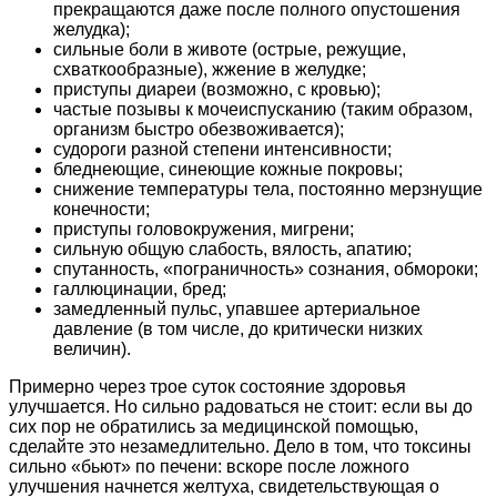
прекращаются даже после полного опустошения
желудка);
сильные боли в животе (острые, режущие,
схваткообразные), жжение в желудке;
приступы диареи (возможно, с кровью);
частые позывы к мочеиспусканию (таким образом,
организм быстро обезвоживается);
судороги разной степени интенсивности;
бледнеющие, синеющие кожные покровы;
снижение температуры тела, постоянно мерзнущие
конечности;
приступы головокружения, мигрени;
сильную общую слабость, вялость, апатию;
спутанность, «пограничность» сознания, обмороки;
галлюцинации, бред;
замедленный пульс, упавшее артериальное
давление (в том числе, до критически низких
величин).
Примерно через трое суток состояние здоровья
улучшается. Но сильно радоваться не стоит: если вы до
сих пор не обратились за медицинской помощью,
сделайте это незамедлительно. Дело в том, что токсины
сильно «бьют» по печени: вскоре после ложного
улучшения начнется желтуха, свидетельствующая о